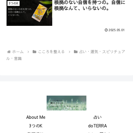
根拠のない自信を持つの。自信に
3つのK
根拠なんて、いらないの。
2025.05.01
ホーム
こころを整える
占い・運気・スピリチュア
ル・意識
About Me
占い
3つのK
doTERRA