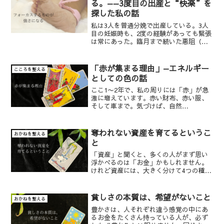
る。——3度目の出産と“快楽”を
探した私の話
私は3人を普通分娩で出産している。3人
目の妊娠時も、2度の経験があっても緊張
は常にあった。臨月まで続いた悪阻（つ
わり）、次々起こるトラブル……「早く
産みたい！」と思う一方で、痛みへの恐
怖もあった。そんな時、姉との何気ない
「赤が集まる理由」—エネルギー
こころを整える
電話の中で、彼女が言...
としての色の話
ここ1〜2年で、私の周りには「赤」が急
激に増えています。赤い財布、赤い服、
そして車まで。気づけば、自然
と“赤”を選ぶようになっていました。
以前は赤を見るとなんだか落ち着かなく
て、子どもの頃は「赤い服を着ると疲れ
奪われない資産を育てるというこ
おかねを整える
る」と感じるほど苦手だったのに...
と
「資産」と聞くと、多くの人がまず思い
浮かべるのは「お金」かもしれません。
けれど資産には、大きく分けて4つの種類
があります。それが、ヒト・モノ・カ
ネ・情報。このうち、ヒト・モノ・カネ
は有形資産。目に見え、触れることがで
貧しさの本質は、希望がないこと
おかねを整える
きるもの。一方、情報は無...
豊かさは、人それぞれ違う感覚の中にあ
るお金をたくさん持っている人が、必ず