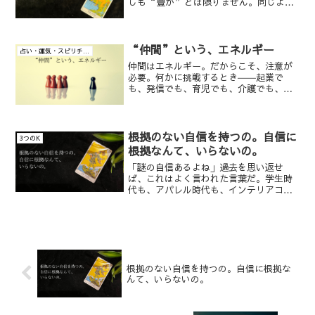
しも“豊か”とは限りません。同じよう
に、お金が少ないからといって、“貧し
い”とも言い切れません。それは、それ
ぞれが持つ「豊かさ」「貧しさ」への感
覚が違うからです。たとえ...
“仲間”という、エネルギー
占い・運気・スピリチュアル・意識
仲間はエネルギー。だからこそ、注意が
必要。何かに挑戦するとき――起業で
も、発信でも、育児でも、介護でも、
「仲間がいたらいいな」と思う瞬間があ
ります。同じ方向を見ている仲間がいる
と、孤独感がやわらいで、心が軽くな
る。そんな経験、きっと誰にでも...
根拠のない自信を持つの。自信に
3つのK
根拠なんて、いらないの。
「謎の自信あるよね」過去を思い返せ
ば、これはよく言われた言葉だ。学生時
代も、アパレル時代も、インテリアコー
ディネーター時代も——。特別に頭が良い
わけでもなく、運動神経もめちゃくちゃ
悪い。容姿が優れているわけでもなけれ
ば、スタイルがいいねと言...
根拠のない自信を持つの。自信に根拠な
んて、いらないの。