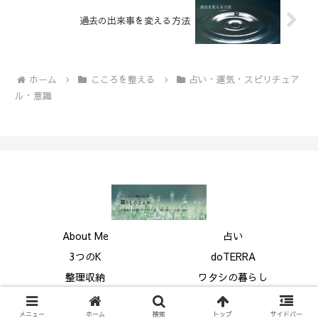
過去の出来事を変える方法
ホーム
こころを整える
占い・運気・スピリチュア
ル・意識
About Me
占い
3つのK
doTERRA
整理収納
ワタシの暮らし
© 2025 暮らしのこよみ.
メニュー
ホーム
検索
トップ
サイドバー