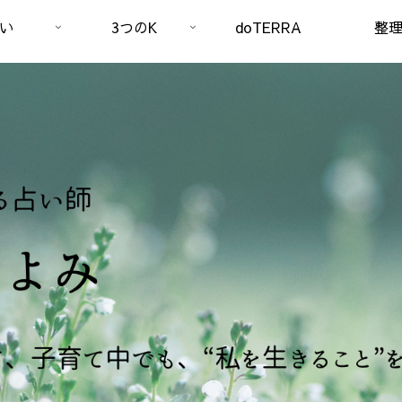
い
3つのK
doTERRA
整