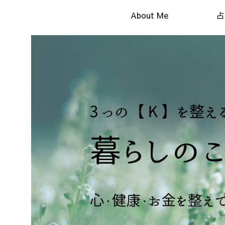
About Me
占