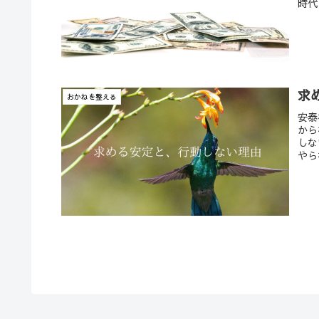
時代
求
おかねを整える
安泰
から
しな
やら