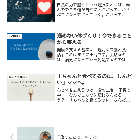
のものに変えたり、湯シャン...
自然の力で整うという選択たとえば、転
んでできた傷が自然にふさがって、かさ
ぶたになって治っていく。これって、実
はすごいことなんです。私たち人間の体
には、「自己治癒力」という素晴らしい
仕組みがもともと備わっています。体が
自分で修復していく力。本...
溜めない体づくり：今できること
doTERRA
から整える
健康を支える基本は「適切な栄養と食生
活」これはまさに土台です。大切なの
は、病気になってから対処するのではな
く、予防の意識を持つこと。年齢を重ね
ても、自分の足で歩き、自分の意思で生
きていくためには、今の暮らしの中でで
「ちゃんと食べてるのに、しんど
からだを整える
きることを積み重ねることが...
い」ママへ。
心と体を支えるのは“食の土台”子育て
中、「なんでこんなに疲れるんだろ
う？」「ちゃんと寝てるのに、なんだか
落ち込む」そう感じたことはありません
か？私も、出産後しばらくは、「自分っ
てこんなに弱かったっけ？」と戸惑うこ
とばかり。だけどあるとき、「...
手放すことで、整う心。