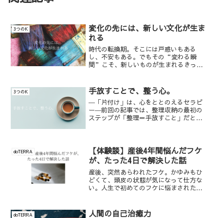
変化の先には、新しい文化が生ま
3つのK
れる
時代の転換期。そこには戸惑いもある
し、不安もある。でもその“変わる瞬
間”こそ、新しいものが生まれるきっか
けになるのだと思います。⸻まだ写
真技術がなかった時代。どれだけ精密
に、どれだけ本物に近づけるか──それ
手放すことで、整う心。
3つのK
が絵画に求められる大きな価値でした...
―「片付け」は、心をととのえるセラピ
ー―前回の記事では、整理収納の最初の
ステップが「整理＝手放すこと」だとい
うお話をしました。それはモノを見直す
行為であると同時に、自分の内側を整え
る時間でもあります。⸻目の前のモ
ノは、心の映し鏡気づけば部屋...
【体験談】産後4年間悩んだフケ
doTERRA
が、たった4日で解決した話
産後、突然あらわれたフケ。かゆみもひ
どくて、頭皮の状態が気になって仕方な
い。人生で初めてのフケに悩まされたの
が、ちょうど第一子出産のあとでした。
⸻シャンプー難民になった4年間その
日から、シャンプーを何本も試し、薬用
人間の自己治癒力
doTERRA