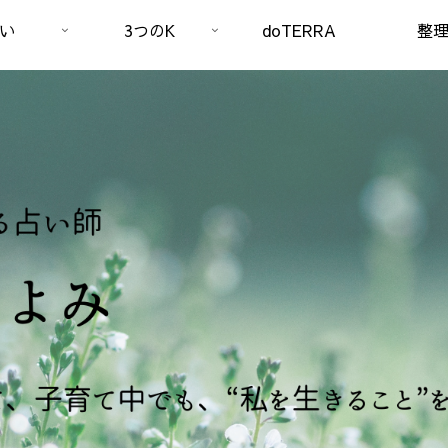
い
3つのK
doTERRA
整