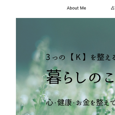
About Me
占